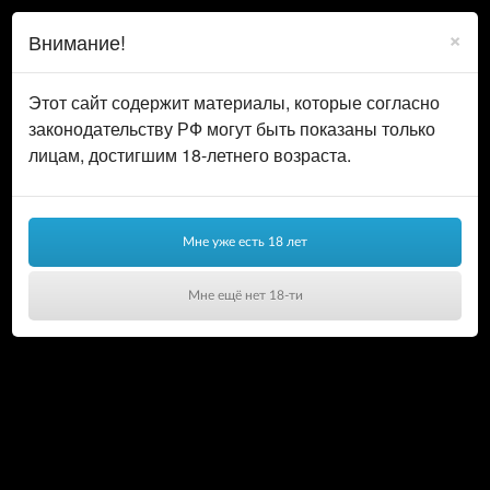
0
ВОЙТИ
×
Внимание!
КОРЗИНА
Этот сайт содержит материалы, которые согласно
законодательству РФ могут быть показаны только
лицам, достигшим 18-летнего возраста.
Мне уже есть 18 лет
Мне ещё нет 18-ти
Ваша корзина пуста!