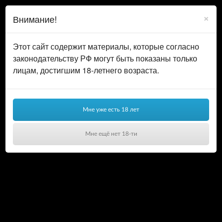
0
ВОЙТИ
×
Внимание!
КОРЗИНА
Этот сайт содержит материалы, которые согласно
законодательству РФ могут быть показаны только
лицам, достигшим 18-летнего возраста.
Мне уже есть 18 лет
Мне ещё нет 18-ти
Ваша корзина пуста!