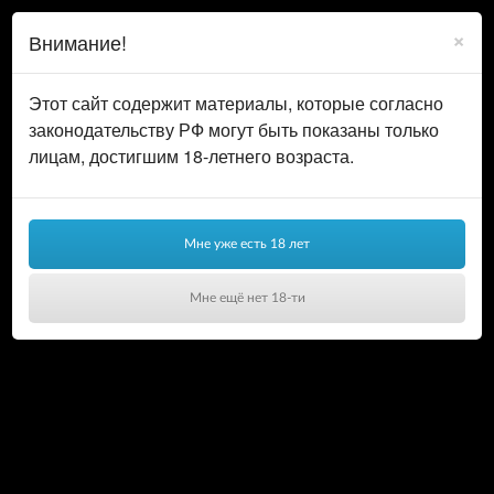
0
ВОЙТИ
×
Внимание!
КОРЗИНА
Этот сайт содержит материалы, которые согласно
законодательству РФ могут быть показаны только
лицам, достигшим 18-летнего возраста.
Мне уже есть 18 лет
Мне ещё нет 18-ти
Ваша корзина пуста!