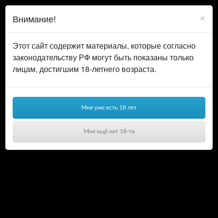
0
ВОЙТИ
×
Внимание!
КОРЗИНА
Этот сайт содержит материалы, которые согласно
законодательству РФ могут быть показаны только
лицам, достигшим 18-летнего возраста.
Мне уже есть 18 лет
Мне ещё нет 18-ти
Ваша корзина пуста!