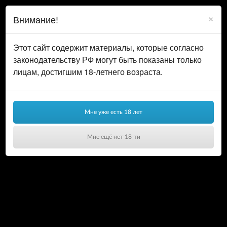
0
ВОЙТИ
×
Внимание!
КОРЗИНА
Этот сайт содержит материалы, которые согласно
законодательству РФ могут быть показаны только
лицам, достигшим 18-летнего возраста.
Мне уже есть 18 лет
Мне ещё нет 18-ти
Ваша корзина пуста!