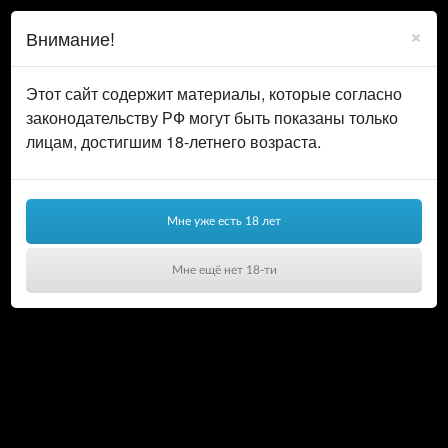
0
ВОЙТИ
×
Внимание!
КОРЗИНА
Этот сайт содержит материалы, которые согласно
законодательству РФ могут быть показаны только
лицам, достигшим 18-летнего возраста.
Мне уже есть 18 лет
Мне ещё нет 18-ти
Ваша корзина пуста!