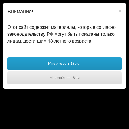
0
ВОЙТИ
×
Внимание!
КОРЗИНА
Этот сайт содержит материалы, которые согласно
законодательству РФ могут быть показаны только
лицам, достигшим 18-летнего возраста.
Мне уже есть 18 лет
Мне ещё нет 18-ти
Ваша корзина пуста!