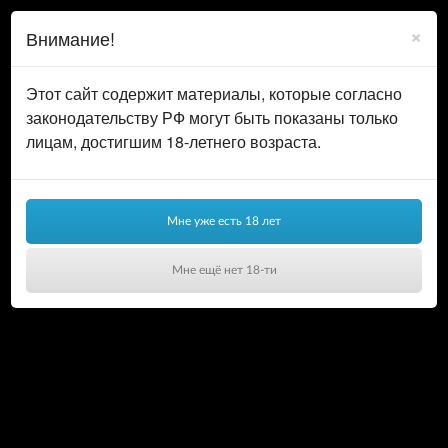
0
ВОЙТИ
×
Внимание!
КОРЗИНА
Этот сайт содержит материалы, которые согласно
законодательству РФ могут быть показаны только
лицам, достигшим 18-летнего возраста.
С Праздником Весны!
Мне уже есть 18 лет
С 8 марта!
Мне ещё нет 18-ти
Ваша корзина пуста!
07.03.2020
Женщина — центр домашней вселенной, она —