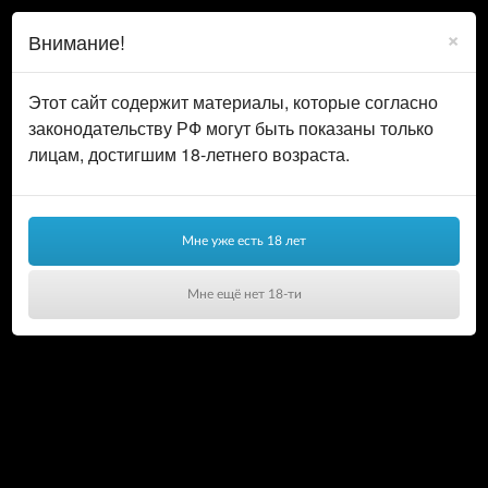
0
ВОЙТИ
×
Внимание!
КОРЗИНА
Этот сайт содержит материалы, которые согласно
законодательству РФ могут быть показаны только
лицам, достигшим 18-летнего возраста.
Мне уже есть 18 лет
Мне ещё нет 18-ти
Ваша корзина пуста!