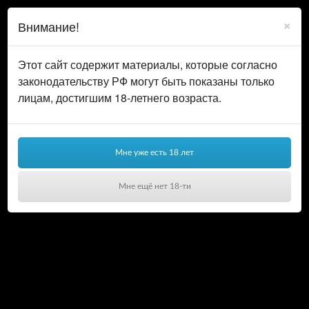
0
ВОЙТИ
×
Внимание!
КОРЗИНА
Этот сайт содержит материалы, которые согласно
законодательству РФ могут быть показаны только
лицам, достигшим 18-летнего возраста.
Мне уже есть 18 лет
Мне ещё нет 18-ти
Ваша корзина пуста!