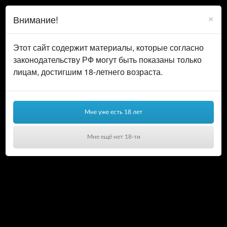
0
ВОЙТИ
×
Внимание!
КОРЗИНА
Этот сайт содержит материалы, которые согласно
законодательству РФ могут быть показаны только
лицам, достигшим 18-летнего возраста.
Мне уже есть 18 лет
Мне ещё нет 18-ти
Ваша корзина пуста!