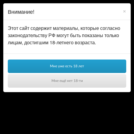
0
ВОЙТИ
×
Внимание!
КОРЗИНА
Этот сайт содержит материалы, которые согласно
законодательству РФ могут быть показаны только
лицам, достигшим 18-летнего возраста.
Мне уже есть 18 лет
Мне ещё нет 18-ти
Ваша корзина пуста!