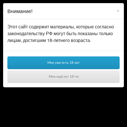
0
ВОЙТИ
×
Внимание!
КОРЗИНА
Этот сайт содержит материалы, которые согласно
законодательству РФ могут быть показаны только
лицам, достигшим 18-летнего возраста.
Мне уже есть 18 лет
Мне ещё нет 18-ти
Ваша корзина пуста!