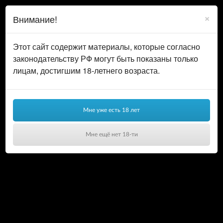
0
ВОЙТИ
×
Внимание!
КОРЗИНА
Этот сайт содержит материалы, которые согласно
законодательству РФ могут быть показаны только
лицам, достигшим 18-летнего возраста.
Мне уже есть 18 лет
Мне ещё нет 18-ти
Ваша корзина пуста!