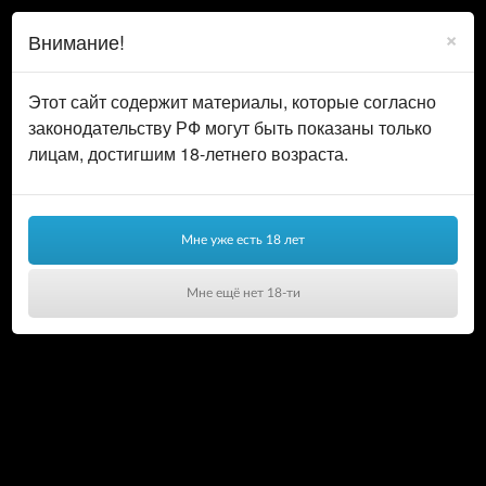
0
ВОЙТИ
×
Внимание!
КОРЗИНА
Этот сайт содержит материалы, которые согласно
законодательству РФ могут быть показаны только
лицам, достигшим 18-летнего возраста.
Мне уже есть 18 лет
Мне ещё нет 18-ти
Ваша корзина пуста!