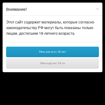
0
ВОЙТИ
×
Внимание!
КОРЗИНА
Этот сайт содержит материалы, которые согласно
законодательству РФ могут быть показаны только
лицам, достигшим 18-летнего возраста.
Мне уже есть 18 лет
Мне ещё нет 18-ти
Ваша корзина пуста!