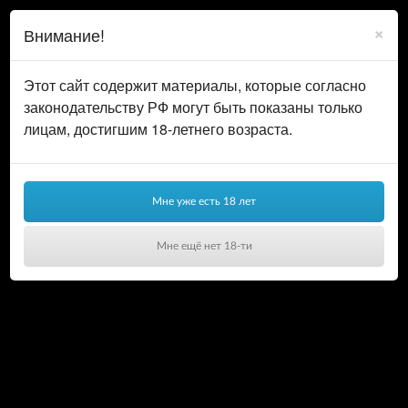
0
ВОЙТИ
×
Внимание!
КОРЗИНА
Этот сайт содержит материалы, которые согласно
законодательству РФ могут быть показаны только
лицам, достигшим 18-летнего возраста.
Мне уже есть 18 лет
Мне ещё нет 18-ти
Ваша корзина пуста!