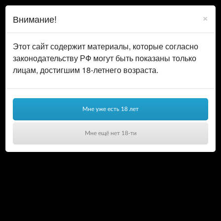
0
ВОЙТИ
×
Внимание!
КОРЗИНА
Этот сайт содержит материалы, которые согласно
законодательству РФ могут быть показаны только
лицам, достигшим 18-летнего возраста.
Мне уже есть 18 лет
Мне ещё нет 18-ти
Ваша корзина пуста!