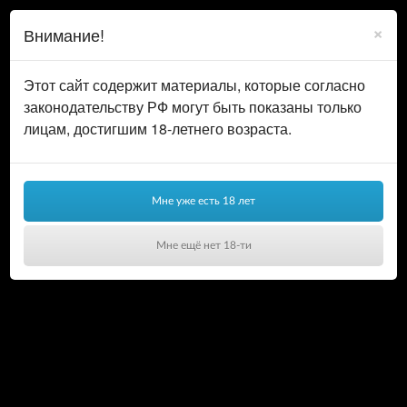
0
ВОЙТИ
×
Внимание!
КОРЗИНА
Этот сайт содержит материалы, которые согласно
законодательству РФ могут быть показаны только
лицам, достигшим 18-летнего возраста.
Мне уже есть 18 лет
Мне ещё нет 18-ти
Ваша корзина пуста!