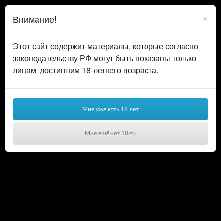
0
ВОЙТИ
×
Внимание!
КОРЗИНА
Этот сайт содержит материалы, которые согласно
законодательству РФ могут быть показаны только
лицам, достигшим 18-летнего возраста.
Мне уже есть 18 лет
Мне ещё нет 18-ти
Ваша корзина пуста!