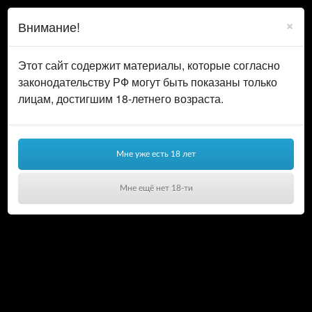
0
ВОЙТИ
×
Внимание!
КОРЗИНА
Этот сайт содержит материалы, которые согласно
законодательству РФ могут быть показаны только
лицам, достигшим 18-летнего возраста.
Мне уже есть 18 лет
Мне ещё нет 18-ти
Ваша корзина пуста!