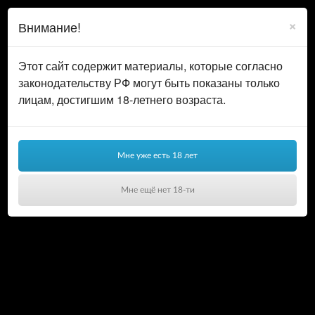
0
ВОЙТИ
×
Внимание!
КОРЗИНА
Этот сайт содержит материалы, которые согласно
законодательству РФ могут быть показаны только
лицам, достигшим 18-летнего возраста.
Мне уже есть 18 лет
Мне ещё нет 18-ти
Ваша корзина пуста!