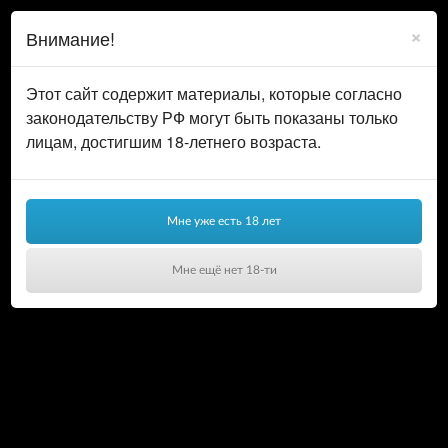
0
ВОЙТИ
×
Внимание!
КОРЗИНА
Этот сайт содержит материалы, которые согласно
законодательству РФ могут быть показаны только
лицам, достигшим 18-летнего возраста.
Мне уже есть 18 лет
Мне ещё нет 18-ти
Ваша корзина пуста!