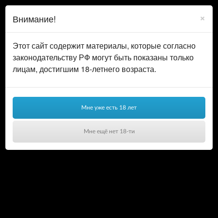
0
ВОЙТИ
×
Внимание!
КОРЗИНА
Этот сайт содержит материалы, которые согласно
законодательству РФ могут быть показаны только
лицам, достигшим 18-летнего возраста.
Мне уже есть 18 лет
Мне ещё нет 18-ти
Ваша корзина пуста!