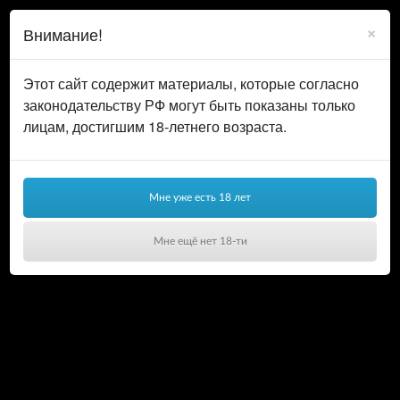
0
ВОЙТИ
×
Внимание!
КОРЗИНА
Этот сайт содержит материалы, которые согласно
законодательству РФ могут быть показаны только
лицам, достигшим 18-летнего возраста.
Мне уже есть 18 лет
Мне ещё нет 18-ти
Ваша корзина пуста!